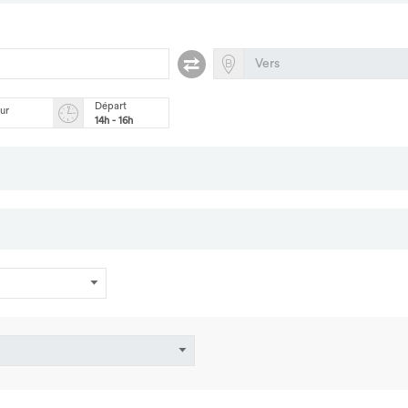
Départ
our
14h - 16h