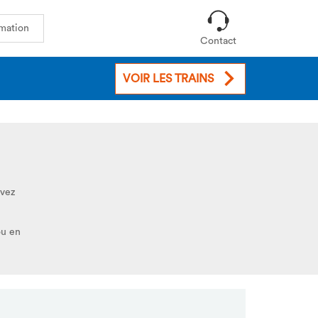
mation
Contact
VOIR LES TRAINS
uvez
ou en