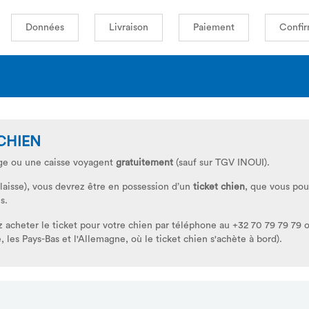
Données
Livraison
Paiement
Confir
CHIEN
age ou une caisse voyagent
gratuitement
(sauf sur TGV INOUI).
 laisse), vous devrez être en possession d’un
ticket chien
, que vous po
s.
llez acheter le ticket pour votre chien par téléphone au +32 70 79 79 79 
e, les Pays-Bas et l'Allemagne, où le ticket chien s'achète à bord).